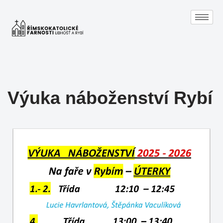
Přeskočit
na
obsah
Výuka náboženství Rybí