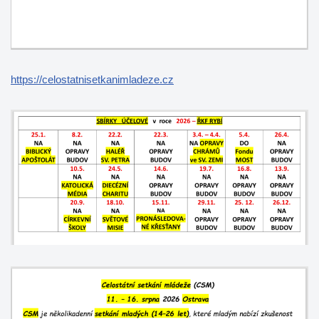
https://celostatnisetkanimladeze.cz