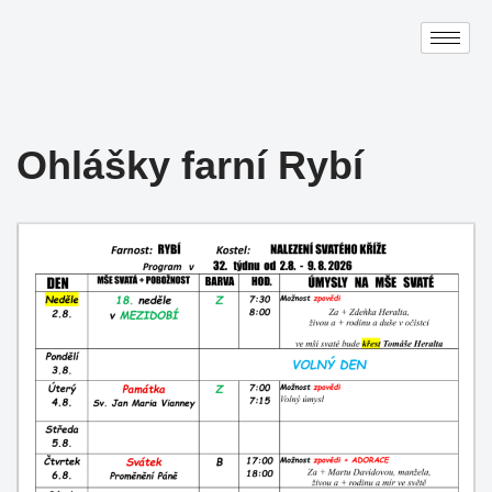
Přeskočit
na
obsah
Ohlášky farní Rybí