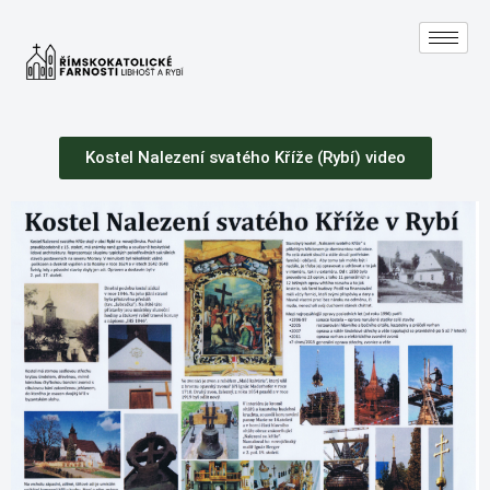
Přeskočit
na
obsah
Kostel Nalezení svatého Kříže (Rybí) video