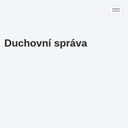
Přeskočit
na
obsah
Duchovní správa