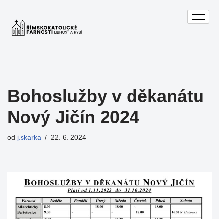
Přeskočit
na
obsah
Bohoslužby v děkanátu
Nový Jičín 2024
od
j.skarka
22. 6. 2024