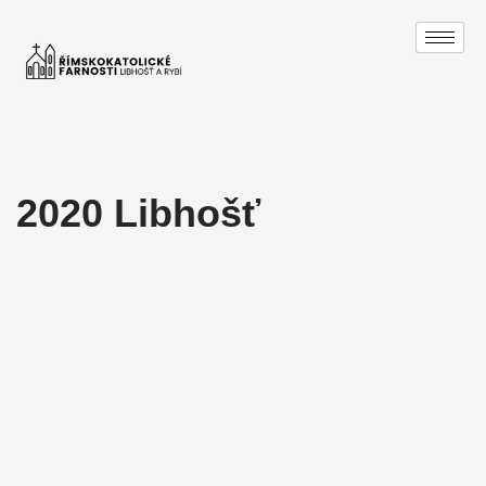
Přeskočit
na
obsah
2020 Libhošť